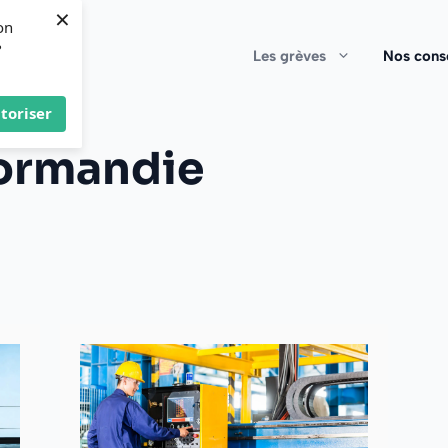
×
on
?
Les grèves
Nos conse
toriser
ormandie