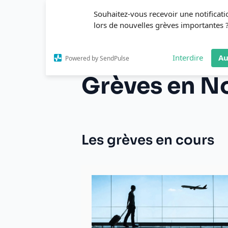
Aller
Souhaitez-vous recevoir une notificati
au
lors de nouvelles grèves importantes 
contenu
Interdire
Au
Powered by SendPulse
Grèves en N
Les grèves en cours