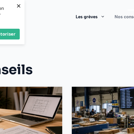
×
on
?
Les grèves
Nos conse
toriser
seils