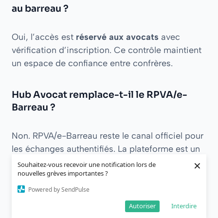
au barreau ?
Oui, l’accès est
réservé aux avocats
avec
vérification d’inscription. Ce contrôle maintient
un espace de confiance entre confrères.
Hub Avocat remplace-t-il le RPVA/e-
Barreau ?
Non. RPVA/e-Barreau reste le canal officiel pour
les échanges authentifiés. La plateforme est un
complément pour collaborer et centraliser des
×
Souhaitez-vous recevoir une notification lors de
nouvelles grèves importantes ?
usages quotidiens.
Powered by SendPulse
Où sont hébergées les données et
Autoriser
Interdire