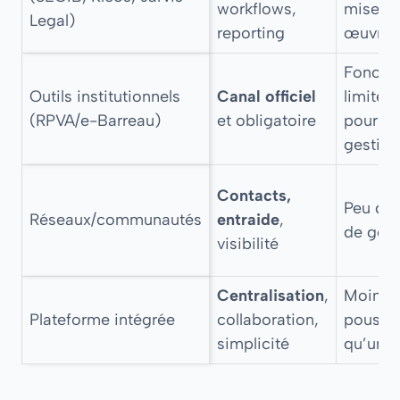
workflows,
mise e
Legal)
reporting
œuvre
Foncti
Outils institutionnels
Canal officiel
limitée
(RPVA/e-Barreau)
et obligatoire
pour la
gestion
Contacts,
Peu d’o
Réseaux/communautés
entraide
,
de gest
visibilité
Centralisation
,
Moins
Plateforme intégrée
collaboration,
poussé
simplicité
qu’un 