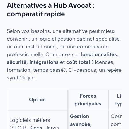
Alternatives à Hub Avocat :
comparatif rapide
Selon vos besoins, une alternative peut mieux
convenir : un logiciel gestion cabinet spécialisé,
un outil institutionnel, ou une communauté
professionnelle. Comparez sur
fonctionnalités
,
sécurité
,
intégrations
et
coût total
(licences,
formation, temps passé). Ci-dessous, un repère
synthétique.
Forces
Limi
Option
principales
typiq
Gestion
Coût,
Logiciels métiers
avancée
,
complex
(SECIB, Kleos, Jarvis