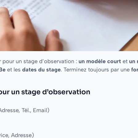
r pour un stage d’observation :
un modèle court
et
un 
 3e
et les
dates du stage
. Terminez toujours par une
fo
our un stage d’observation
resse, Tél., Email)
ice, Adresse)