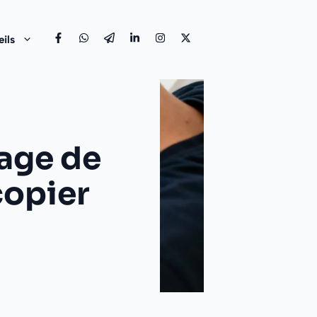
ils
tage de
copier