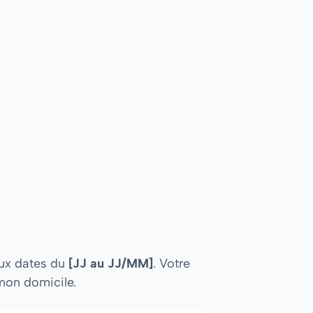
ux dates du
[JJ au JJ/MM]
. Votre
 mon domicile.