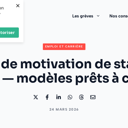
×
on
?
Les grèves
Nos conse
toriser
EMPLOI ET CARRIÈRE
 de motivation de s
— modèles prêts à 
24 MARS 2026