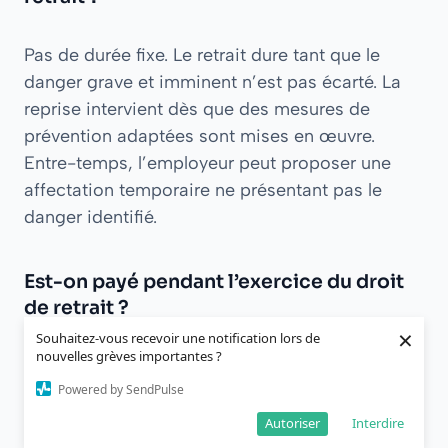
Pas de durée fixe. Le retrait dure tant que le
danger grave et imminent n’est pas écarté. La
reprise intervient dès que des mesures de
prévention adaptées sont mises en œuvre.
Entre-temps, l’employeur peut proposer une
affectation temporaire ne présentant pas le
danger identifié.
Est-on payé pendant l’exercice du droit
de retrait ?
×
Souhaitez-vous recevoir une notification lors de
nouvelles grèves importantes ?
Oui si le retrait est justifié : il n’y a pas de
Powered by SendPulse
retenue de salaire. Si le retrait est jugé abusif,
l’employeur peut retenir la rémunération
Autoriser
Interdire
correspondant aux heures non travaillées et, le