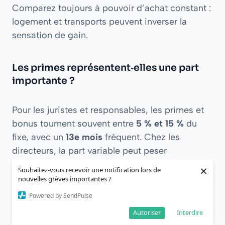
Comparez toujours à pouvoir d’achat constant :
logement et transports peuvent inverser la
sensation de gain.
Les primes représentent‑elles une part
importante ?
Pour les juristes et responsables, les primes et
bonus tournent souvent entre
5 % et 15 %
du
fixe, avec un
13e mois
fréquent. Chez les
directeurs, la part variable peut peser
davantage, mais sa volatilité invite à comparer
×
Souhaitez-vous recevoir une notification lors de
d’abord le
fixe
, puis à estimer une valeur
nouvelles grèves importantes ?
moyenne du variable sur plusieurs années.
Powered by SendPulse
Autoriser
Interdire