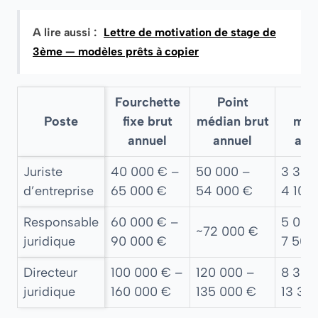
A lire aussi :
Lettre de motivation de stage de
3ème — modèles prêts à copier
Fourchette
Point
Br
Poste
fixe brut
médian brut
men
annuel
annuel
app
Juriste
40 000 € –
50 000 –
3 300
d’entreprise
65 000 €
54 000 €
4 100
Responsable
60 000 € –
5 000
~72 000 €
juridique
90 000 €
7 500
Directeur
100 000 € –
120 000 –
8 300
juridique
160 000 €
135 000 €
13 30