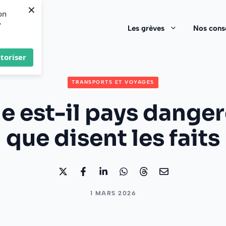
×
on
?
Les grèves
Nos conse
toriser
TRANSPORTS ET VOYAGES
e est-il pays danger
que disent les faits
1 MARS 2026