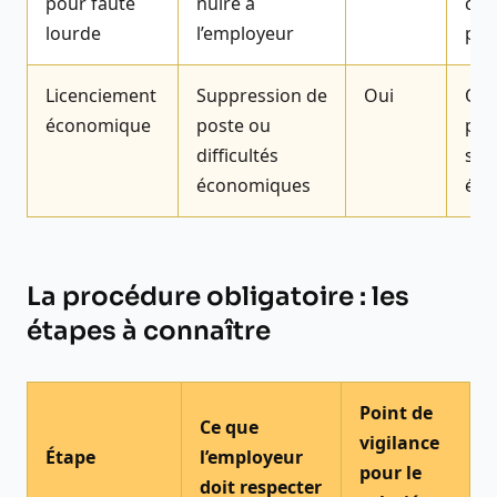
pour faute
nuire à
con
lourde
l’employeur
pay
Licenciement
Suppression de
Oui
Oui
économique
poste ou
pla
difficultés
sau
économiques
éve
La procédure obligatoire : les
étapes à connaître
Point de
Ce que
vigilance
Étape
l’employeur
pour le
doit respecter