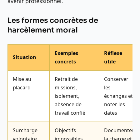
avenir professionnel.
Les formes concrètes de
harcèlement moral
Exemples
Réflexe
Situation
concrets
utile
Mise au
Retrait de
Conserver
placard
missions,
les
isolement,
échanges et
absence de
noter les
travail confié
dates
Surcharge
Objectifs
Documenter
volontaire
impossibles,
la charge et