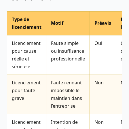
Type de
Ind
Motif
Préavis
licenciement
lég
Licenciement
Faute simple
Oui
Oui,
pour cause
ou insuffisance
de 
réelle et
professionnelle
d’a
sérieuse
Licenciement
Faute rendant
Non
No
pour faute
impossible le
grave
maintien dans
l’entreprise
Licenciement
Intention de
Non
Non